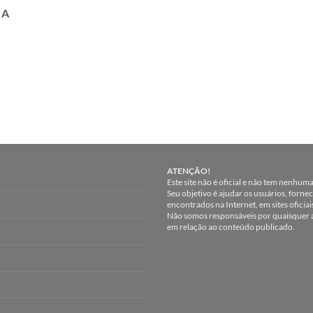
MA
ATENÇÃO!
Este site não é oficial e não tem nenhum
Seu objetivo é ajudar os usuários, forn
encontrados na Internet, em sites oficiai
Não somos responsáveis por quaisquer a
em relação ao conteúdo publicado.