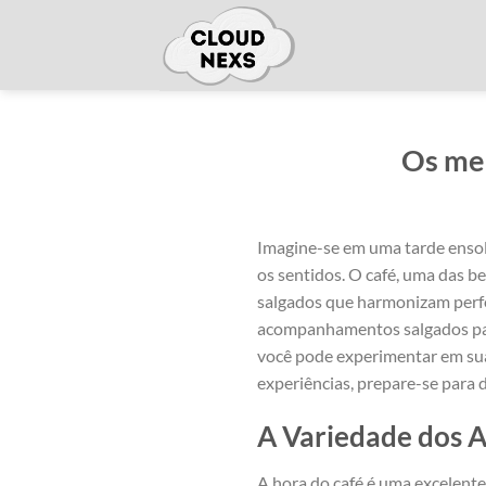
Skip
to
content
Os me
Imagine-se⁢ em ​uma tarde enso
os‌ sentidos.‍ O café, ⁢uma‌ d
salgados que⁤ harmonizam perfe
acompanhamentos salgados para 
você pode experimentar em sua
experiências,⁣ prepare-se para 
A Variedade dos 
A ⁢hora do café​ é uma excele