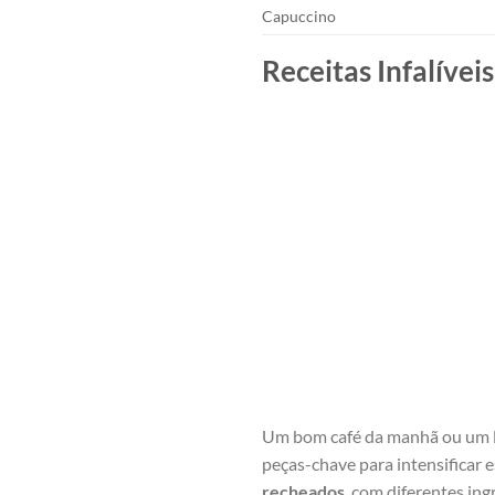
Capuccino
Receitas Infalíve
Um bom​ café ⁢da manhã ou um l
peças-chave para⁣ intensificar 
recheados
‍ com⁤ diferentes in