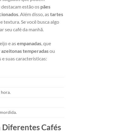
e destacam ⁣estão os
pães
ecionados
. Além disso, as
tartes
textura. ‍Se você ‌busca algo
r ‍seu café da manhã.
eijo e as
empanadas
, que
r
azeitonas temperadas
​ou
e suas características:
 hora.
​mordida.
 Diferentes Cafés