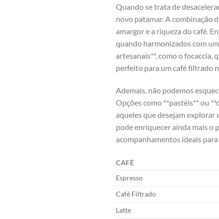
Quando​ se ‍trata de‌ desacelera
novo‌ patamar. A ‌combinação de 
amargor e a riqueza do‍ café. 
quando harmonizados com um ⁤e
artesanais**, como ⁣o focaccia,
‌perfeito para um café filtrado ​
Ademais, não podemos esquecer⁤
Opções como **pastéis**⁤ ou **c
aqueles que ‌desejam explorar​ 
pode⁤ enriquecer ainda ‌mais o
acompanhamentos ideais para c
CAFÉ
Espresso
Café Filtrado
Latte