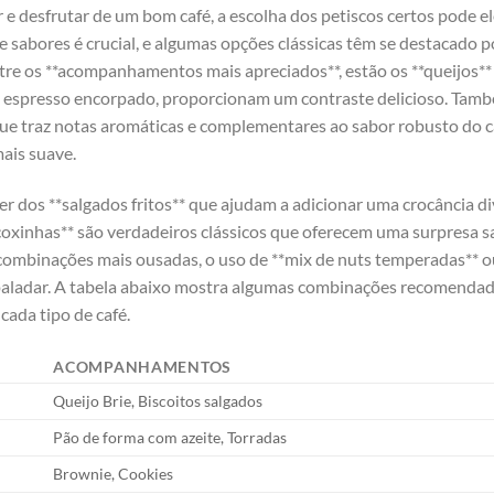
r ‌e​ desfrutar de um bom ⁢café,⁣ a escolha dos petiscos certos pode 
sabores⁣ é crucial,‌ e⁢ algumas opções clássicas têm‍ se destacado⁤
Entre os **acompanhamentos ‌mais apreciados**, estão os **queijos*
spresso encorpado, proporcionam ​um contraste‍ delicioso. ⁣Tamb
 ​que traz notas aromáticas e complementares ao‍ sabor robusto do c
mais‍ suave.
 dos **salgados fritos** que ajudam a adicionar uma crocância div
oxinhas** são verdadeiros clássicos que ‍oferecem uma⁢ surpresa sab
combinações mais ousadas, o⁣ uso ⁣de **mix de ⁢nuts temperadas** ​o
 paladar. A tabela ⁢abaixo mostra algumas combinações recomendadas
ada tipo de café.
ACOMPANHAMENTOS
Queijo Brie, Biscoitos salgados
Pão de forma com ‌azeite, Torradas
Brownie, Cookies