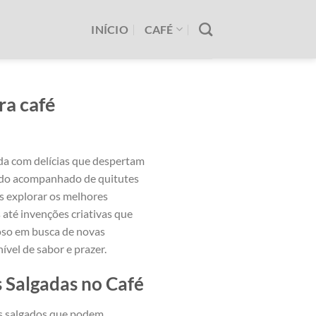
INÍCIO
CAFÉ
a café
da com delícias ‍que despertam
ando acompanhado ⁤de quitutes
s explorar os ⁤melhores
 até invenções criativas que
oso em busca de‍ novas
el ‌de⁣ sabor e prazer.
Salgadas no Café
s​ salgados que podem