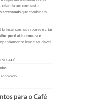
s
, criando um contraste
s artesanais
,que combinam
brincar com​ os sabores⁢ e⁢ criar
 alho-poró até cenoura ‌e
mpanhamento⁤ leve e saudável.
M‌ CAFÉ
pados
 adocicado
o
tos para ⁤o Café