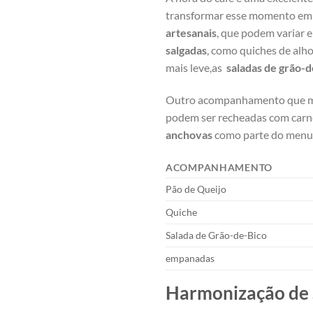
transformar esse ⁤momento⁤ em 
artesanais
, ‌que podem variar‌
salgadas
, ⁢como quiches de alh
mais leve,as ⁣
saladas‌ de grão-
Outro acompanhamento que mer
podem ser⁢ recheadas com carne
anchovas
‍como parte do menu.
ACOMPANHAMENTO
Pão de Queijo
Quiche
Salada de Grão-de-Bico
empanadas
Harmonização ⁢de 