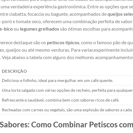
uma verdadeira experiência gastronômica. Entre as⁢ opções ‌que ‌s
 entre ciabatta, focaccia ou baguete, acompanhados de
queijos sel
o-poró e tomate seco, oferecem uma combinação perfeita de sabor e ⁣
de-bico
ou
legumes grelhados
são ótimas escolhas para⁣ acompanha
ece destaque ⁤são ⁣os
petiscos típicos
, ⁤como o famoso pão de ⁤qu
s, queijos ou‌ até mesmo verduras. Para variar,experimente inclui
 Veja abaixo a tabela⁤ com alguns dos melhores ‍acompanhamentos 
DESCRIÇÃO
Delicioso e fofinho, ideal para mergulhar ‍em um café quente.
Uma torta salgada⁢ com várias opções de‍ recheio, perfeita para qualquer
Refrescante‌ e saudável, combina bem com sabores ⁣ricos⁤ de ⁤café.
Recheadas⁣ com ‌carnes‍ ou vegetais, são uma explosão de sabores a cada 
⁣Sabores: Como Combinar ⁣Petiscos com