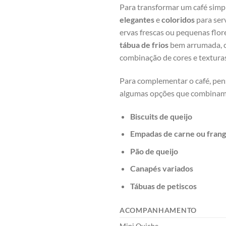
Para transformar‌ um café sim
elegantes
e​
coloridos
para‌ ser
ervas frescas ⁢ou pequenas flo
tábua de ⁢frios
bem ‍arrumada, ‌
combinação de cores e texturas
Para complementar o café, pen
algumas⁤ opções que combinam
Biscuits de queijo
Empadas de carne ou fran
Pão de queijo
Canapés variados
Tábuas de petiscos
ACOMPANHAMENTO
Mini Quiche