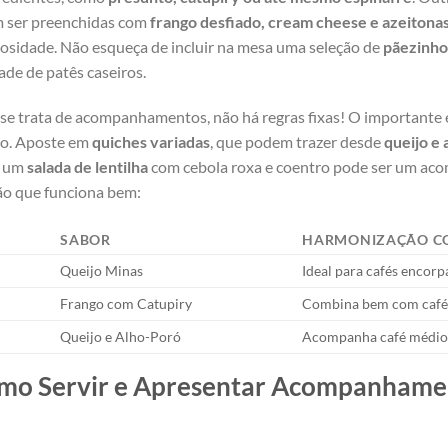
m ser preenchidas com
frango desfiado, cream cheese e azeitona
mosidade. Não ⁣esqueça ‌de incluir ‌na mesa uma⁤ seleção de
pãezinho
de de ​patês caseiros.
se ​trata de​ acompanhamentos, não há⁣ regras‍ fixas! ⁢O importante é 
sso. Aposte em
quiches variadas
, ⁢que podem trazer ‌desde⁣
queijo⁢ e
r, um
salada de lentilha
com cebola roxa e coentro pode ser um aco
o que funciona ⁣bem:
SABOR
HARMONIZAÇÃO CO
Queijo ‍Minas
Ideal para cafés encor
Frango com Catupiry
Combina bem com café
Queijo e Alho-Poró
Acompanha⁤ café ​médi
omo Servir e Apresentar Acompanhamen