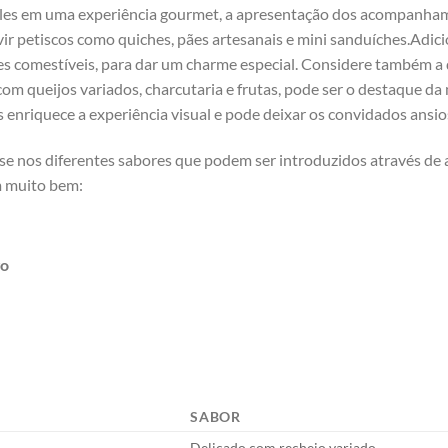
ples em uma ⁤experiência gourmet, a apresentação dos acompanham
vir⁣ petiscos como quiches, pães artesanais ⁢e mini sanduíches.Adi
res comestíveis, para dar um charme especial.​ Considere também a
com queijos variados,‌ charcutaria e frutas, pode ser​ o destaque d
 enriquece a experiência visual e pode deixar​ os convidados ansio
se nos diferentes sabores que podem​ ser introduzidos através 
 muito⁢ bem:
go
SABOR
Delicado,com recheio variado