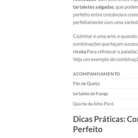
tartaletes salgadas
, ‍que pode
perfeito ​entre crocância e cre
perfeitamente com‌ uma varieda
Cozinhar é uma arte,⁢ e⁢ quando 
⁤combinações⁣ que ​façam suce
ricota
.Para refrescar ⁣o palada
Veja um exemplo de combinaçã
ACOMPANHAMENTO
Pão de Queijo
tartalete de⁣ frango
Quiche de Alho-Poró
Dicas Práticas: C
Perfeito