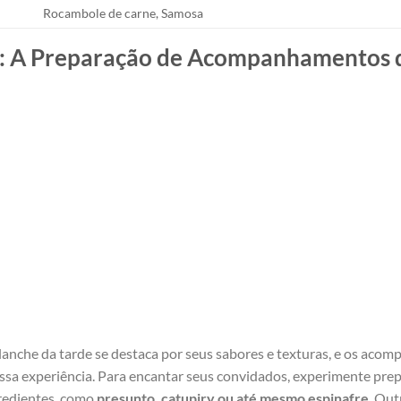
Rocambole de carne, Samosa
is: A⁢ Preparação de Acompanhamentos
anche​ da tarde se destaca por ​seus sabores e ⁢texturas, e ⁤os ac
essa experiência.​ Para encantar seus‍ convidados, experimente prep
gredientes, como
presunto, catupiry ou até mesmo espinafre
. ​Ou