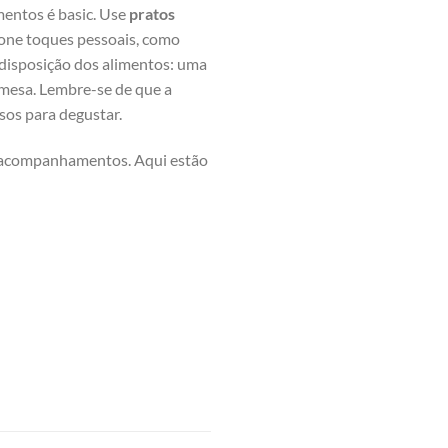
entos é basic. ⁣Use
pratos‌
cione toques pessoais, como
 disposição ⁣dos alimentos: uma
a mesa. Lembre-se de que a
sos para degustar.
de acompanhamentos. Aqui estão