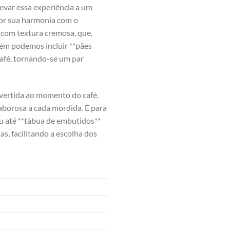
elevar essa experiência a um
 por sua harmonia com⁢ o
* com textura cremosa, que,
ém podemos incluir ‍**pães
afé, ​tornando-se ⁢um par
ertida ​ao ⁣momento do café.
orosa⁢ a cada⁢ mordida. E‍ para
u até **tábua de ⁢embutidos**⁣
, facilitando a ⁣escolha dos