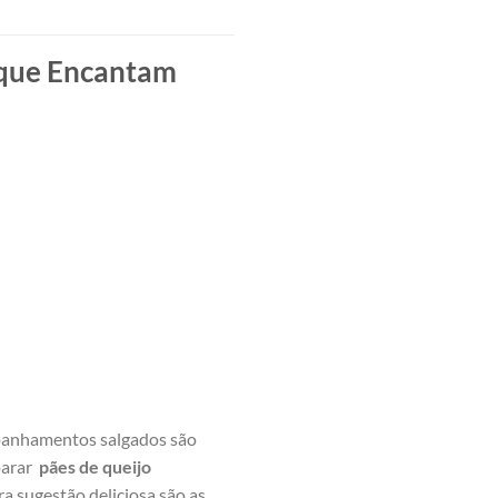
 que Encantam
ompanhamentos salgados são
arar ‌
pães de queijo
tra sugestão deliciosa são ‍as