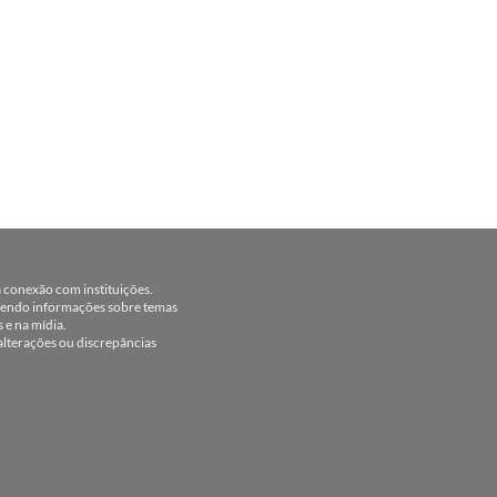
a conexão com instituições.
ecendo informações sobre temas
s e na mídia.
lterações ou discrepâncias