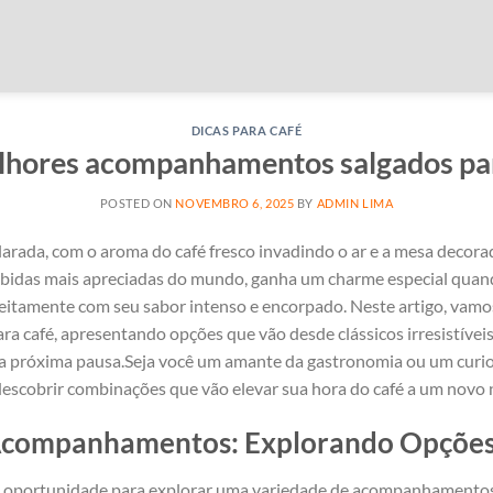
DICAS PARA CAFÉ
lhores acompanhamentos salgados par
POSTED ON
NOVEMBRO 6, 2025
BY
ADMIN LIMA
larada, com o aroma do café fresco invadindo o ar e a mesa decora
as bebidas mais apreciadas do mundo, ganha um charme especial‍ qu
itamente com seu sabor intenso​ e ⁣encorpado. Neste artigo, vamo
café, apresentando opções que vão desde⁢ clássicos irresistíveis
‌ próxima pausa.Seja você um amante da ⁢gastronomia ou‍ um curi
descobrir combinações que‌ vão elevar sua hora do café a um novo nív
Acompanhamentos: Explorando Opções 
nte⁣ oportunidade para explorar uma⁤ variedade de acompanhamento