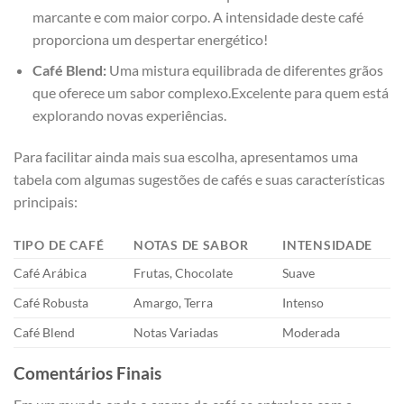
marcante e com⁢ maior ⁣corpo. A intensidade deste café
proporciona um despertar energético!
Café Blend:
Uma mistura equilibrada de diferentes grãos
que oferece um sabor complexo.Excelente para‌ quem está
explorando novas experiências.
Para⁢ facilitar ainda mais sua escolha, apresentamos uma⁣
tabela com algumas ​sugestões de cafés ⁣e suas características
principais:
TIPO⁤ DE CAFÉ
NOTAS DE SABOR
INTENSIDADE
Café Arábica
Frutas, Chocolate
Suave
Café‌ Robusta
Amargo, Terra
Intenso
Café Blend
Notas Variadas
Moderada
Comentários Finais