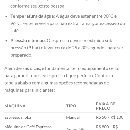
conforme seu gosto pessoal.
Temperatura⁣ da água
: A água deve estar ‍entre‍ 90°C e
96°C. Evite fervê-la para⁣ não ‍extrair amargor excessivo do
café.
Pressão e tempo
: O espresso deve ser extraído sob
pressão (9⁣ bar) ​e levar cerca‌ de 25 a 30 ‍segundos para ser
‌preparado.
Além dessas dicas, é fundamental ‌ter o equipamento certo
para⁢ garantir que seu ⁢espresso fique ​perfeito. Confira a​
tabela ‌abaixo com algumas opções recomendadas‌ de
máquinas ‍para iniciantes:
FAIXA ‌DE
MÁQUINA
TIPO
PREÇO
Espresso moka
Manual
R$ ​50 – R$ 100
Máquina de Café Espresso
R$ 800 – R$
Automática