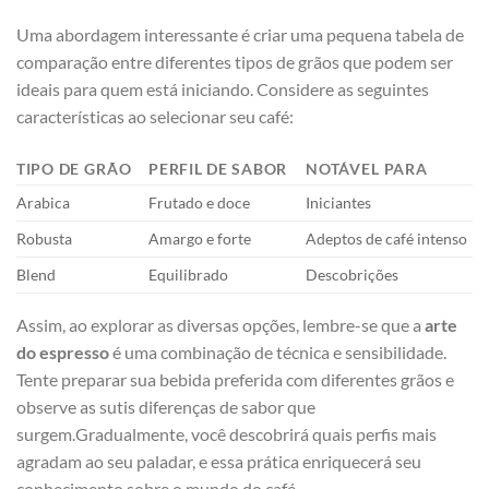
Uma abordagem interessante é⁣ criar uma pequena tabela de
comparação entre⁣ diferentes tipos de grãos que podem ser
ideais para quem está ⁢iniciando. Considere as seguintes
características ao selecionar seu ​café:
TIPO DE⁢ GRÃO
PERFIL DE​ SABOR
NOTÁVEL⁤ PARA
Arabica
Frutado e doce
Iniciantes
Robusta
Amargo e forte
Adeptos de café intenso
Blend
Equilibrado
Descobrições
Assim, ao explorar as diversas​ opções, lembre-se que a
arte
do espresso
é uma combinação de técnica e ‌sensibilidade.
Tente ‌preparar⁣ sua⁣ bebida preferida com‌ diferentes grãos ⁢e
observe as sutis diferenças​ de sabor que
surgem.Gradualmente, você descobrirá​ quais​ perfis mais
agradam ao seu paladar, e essa prática‌ enriquecerá seu
conhecimento‌ sobre o ⁤mundo do café.