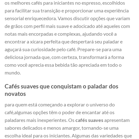
⁢os melhores ​cafés ‍para iniciantes no espresso, escolhidos‌
para facilitar sua transição e proporcionar uma experiência
sensorial enriquecedora. Vamos discutir opções que variam
de grãos com perfil mais suave e adocicado até⁢ aqueles com
notas ⁢mais encorpadas ⁤e complexas, ajudando ⁤você a
encontrar​ a xícara perfeita que despertará seu paladar e
aguçará sua curiosidade pelo café. Prepare-se para uma
deliciosa jornada que, com certeza, transformará⁤ a forma
como você aprecia essa bebida tão apreciada em todo o
mundo.
Cafés suaves que conquistam o paladar dos
novatos
para ‍quem está ‌começando a explorar o ⁢universo do
café,algumas opções​ têm o poder⁤ de encantar até os
paladares​ mais inexperientes.‍ Os
cafés suaves
apresentam
sabores delicados e⁤ menos amargor, tornando-se uma
escolha ideal para os iniciantes. Algumas das variedades que