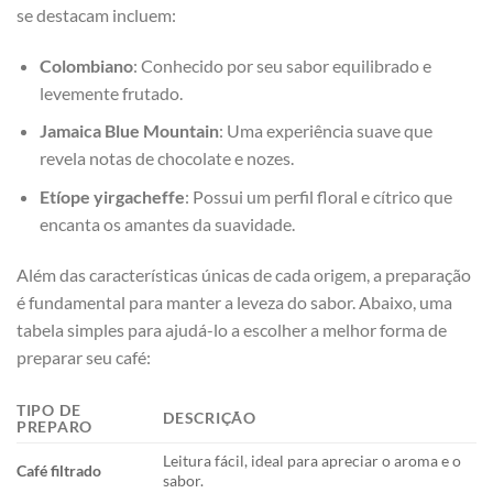
se destacam incluem:
Colombiano
: ⁤Conhecido por ‌seu sabor equilibrado e
levemente frutado.
Jamaica⁣ Blue Mountain
: Uma experiência suave que
revela ⁣notas de​ chocolate e nozes.
Etíope yirgacheffe
: ⁣Possui um perfil floral ‍e cítrico que
encanta⁤ os amantes da‍ suavidade.
Além das características únicas ​de cada origem, a preparação
é fundamental ‍para manter a leveza do sabor. ⁣Abaixo, uma
tabela simples para ajudá-lo a escolher a melhor ‍forma de
preparar seu café:
TIPO⁣ DE
DESCRIÇÃO
PREPARO
Leitura fácil, ‍ideal para apreciar⁤ o aroma e o
Café filtrado
sabor.