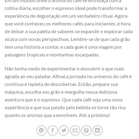
Em um mundo onde o aroma do café se entrelaça com ​a ​
rotina diária, escolher o espresso ideal pode‍ transformar a
experiência de degustação​ em ⁤um verdadeiro​ ritual. Agora
que você ⁢conheceu os melhores cafés para iniciantes, é hora
de deixar a sua ‍paleta de sabores⁤ se expandir e explorar ‌cada
⁣xícara com novas perspectivas. Lembre-se de que⁢ cada grão
tem uma história a ⁤contar, e cada ⁤gole é uma ⁣viagem ‌por
paisagens tropicais e montanhas escarpadas.⁢
Não tenha ⁤medo de experimentar e‌ descobrir o que ​mais
agrada ​ao⁤ seu ‍paladar. Afinal,a jornada no universo do café é
contínua e repleta de descobertas.‌ Então, prepare sua
máquina, escolha⁤ seu grão e mergulhe nessa ​deliciosa‌
aventura que é o⁢ espresso. Que cada café seja uma nova
experiência e que sua paixão pela bebida se torne tão rica​
quanto os aromas que a‍ envolvem. Até ⁤a ​próxima!