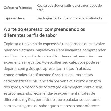
Realça os sabores sutis e‍ a cremosidade do
Cafeteira francesa
café.
Espresso leve
Um toque de doçura com ‍corpo aveludado.
A arte do espresso: ⁢compreendendo os
diferentes perfis ‌de sabor
Explorar o universo do
espresso
é uma‍ jornada que envolve⁤
nuances e⁢ aromas ⁣inigualáveis. Para iniciantes, compreender
os diferentes perfis de sabor é ⁤fundamental para‍ criar uma
experiência marcante. Ao escolher seu café, você pode se
deparar com⁢ grãos que apresentam notas ⁤
frutadas
,
chocolatadas
‌ou até mesmo
florais
. cada uma dessas
características ‍é influenciada por variáveis como a⁣ origem
dos grãos,⁤ o método de torrefação e a moagem. Para quem
está começando, recomenda-se experimentar cafés de
diferentes regiões, permitindo ⁤que o paladar se acostume
com a vasta gama de sabor que o espresso pode oferecer.